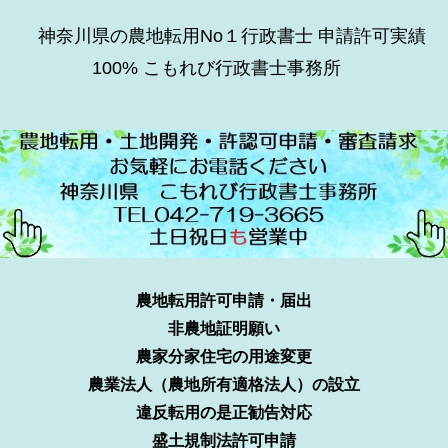
神奈川県の農地転用No１行政書士 申請許可実績
100% こもれび行政書士事務所
農地転用許可申請・届出
非農地証明願い
農家分家住宅の用途変更
農業法人（農地所有適格法人）の設立
違反転用の是正勧告対応
盛土規制法許可申請