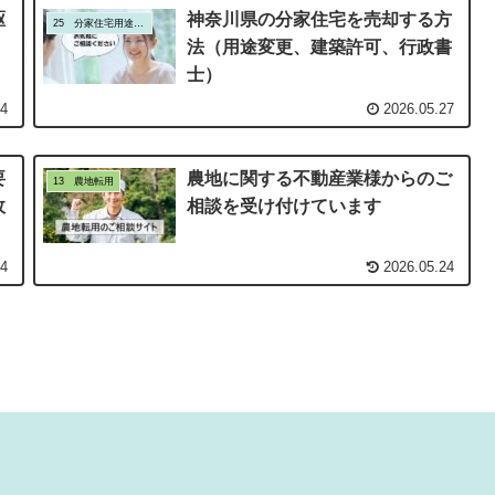
駆
神奈川県の分家住宅を売却する方
25 分家住宅用途変更
法（用途変更、建築許可、行政書
士）
24
2026.05.27
要
農地に関する不動産業様からのご
13 農地転用
政
相談を受け付けています
24
2026.05.24