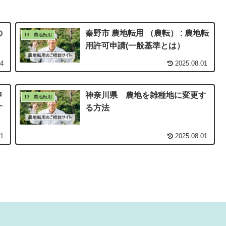
の
秦野市 農地転用 （農転） : 農地転
13 農地転用
用許可申請(一般基準とは）
24
2025.08.01
申
神奈川県 農地を雑種地に変更す
13 農地転用
す
る方法
01
2025.08.01