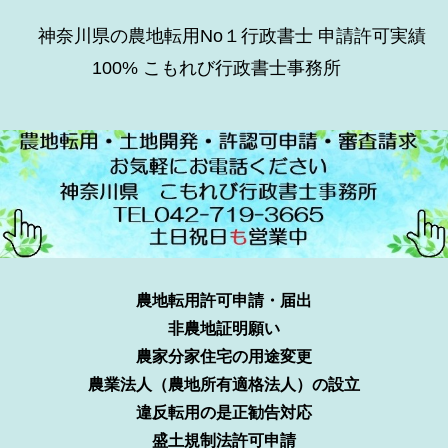
神奈川県の農地転用No１行政書士 申請許可実績
100% こもれび行政書士事務所
農地転用許可申請・届出
非農地証明願い
農家分家住宅の用途変更
農業法人（農地所有適格法人）の設立
違反転用の是正勧告対応
盛土規制法許可申請