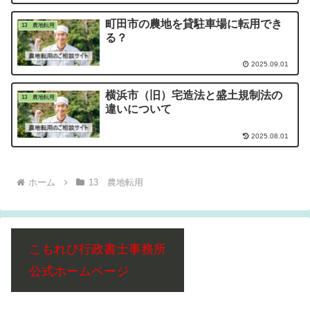
町田市の農地を貸駐車場に転用でき
13 農地転用
る？
2025.09.01
横浜市（旧）宅造法と盛土規制法の
13 農地転用
違いについて
2025.08.01
ホーム
13 農地転用
こもれび行政書士事務所
公式ホームページ