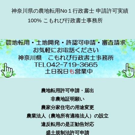
神奈川県の農地転用No１行政書士 申請許可実績
100% こもれび行政書士事務所
農地転用許可申請・届出
非農地証明願い
農家分家住宅の用途変更
農業法人（農地所有適格法人）の設立
違反転用の是正勧告対応
盛土規制法許可申請