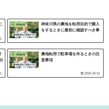
に
神奈川県の農地を転用目的で購入
13 農地転用
をするときに最初に確認すべき事
01
対
農地転用で駐車場を作るときの注
13 農地転用
分
意事項
01
2025.04.01