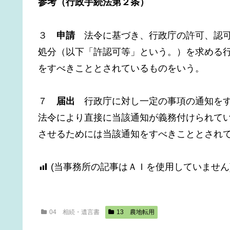
参考（行政手続法第２条）
３
申請
法令に基づき、行政庁の許可、認可
処分（以下「許認可等」という。）を求める
をすべきこととされているものをいう。
７
届出
行政庁に対し一定の事項の通知をす
法令により直接に当該通知が義務付けられて
させるためには当該通知をすべきこととされ
(当事務所の記事はＡＩを使用していません
04 相続・遺言書
13 農地転用