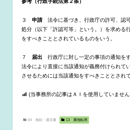
参考（行政手続法第２条）
３
申請
法令に基づき、行政庁の許可、認可
処分（以下「許認可等」という。）を求める
をすべきこととされているものをいう。
７
届出
行政庁に対し一定の事項の通知をす
法令により直接に当該通知が義務付けられて
させるためには当該通知をすべきこととされ
(当事務所の記事はＡＩを使用していません
04 相続・遺言書
13 農地転用