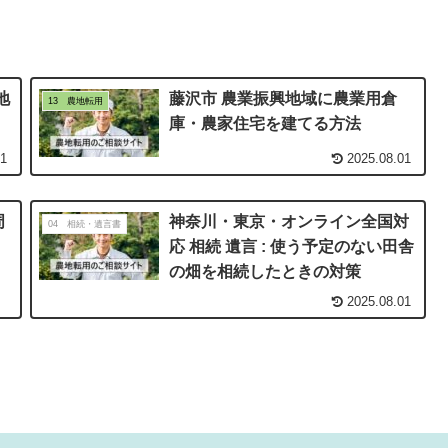
地
藤沢市 農業振興地域に農業用倉
13 農地転用
庫・農家住宅を建てる方法
01
2025.08.01
周
神奈川・東京・オンライン全国対
04 相続・遺言書
応 相続 遺言 : 使う予定のない田舎
の畑を相続したときの対策
2025.08.01