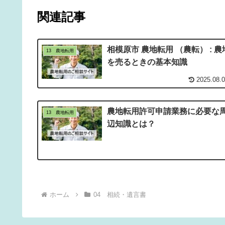
関連記事
相模原市 農地転用 （農転） : 農
13 農地転用
を売るときの基本知識
2025.08.
農地転用許可申請業務に必要な
13 農地転用
辺知識とは？
ホーム
04 相続・遺言書