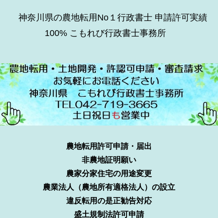
神奈川県の農地転用No１行政書士 申請許可実績
100% こもれび行政書士事務所
農地転用許可申請・届出
非農地証明願い
農家分家住宅の用途変更
農業法人（農地所有適格法人）の設立
違反転用の是正勧告対応
盛土規制法許可申請