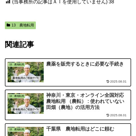
(当事務所の記事はＡＩを使用していません)
38
13 農地転用
関連記事
農薬を販売するときに必要な手続き
13 農地転用
2025.08.01
神奈川・東京・オンライン全国対応
13 農地転用
農地転用 （農転） : 使われていない
田畑（農地）の活用方法
2025.08.01
千葉県 農地転用はどこに頼む
13 農地転用