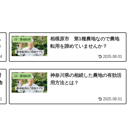
し
相模原市 第1種農地なので農地
13 農地転用
き
転用を諦めていませんか？
24
2025.08.01
対
神奈川県の相続した農地の有効活
13 農地転用
舎
用方法とは？
01
2025.08.01