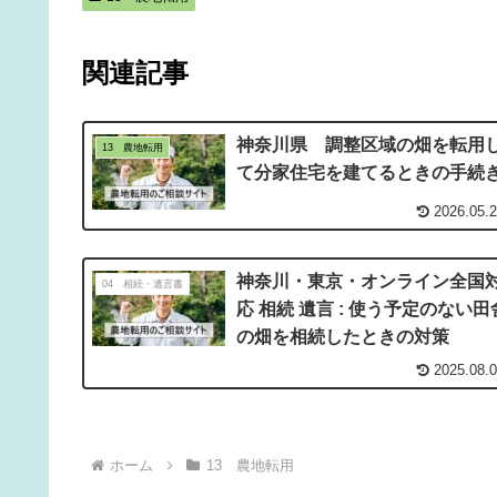
関連記事
神奈川県 調整区域の畑を転用
13 農地転用
て分家住宅を建てるときの手続
2026.05.
神奈川・東京・オンライン全国
04 相続・遺言書
応 相続 遺言 : 使う予定のない田
の畑を相続したときの対策
2025.08.
ホーム
13 農地転用