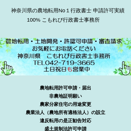
神奈川県の農地転用No１行政書士 申請許可実績
100% こもれび行政書士事務所
農地転用許可申請・届出
非農地証明願い
農家分家住宅の用途変更
農業法人（農地所有適格法人）の設立
違反転用の是正勧告対応
盛土規制法許可申請