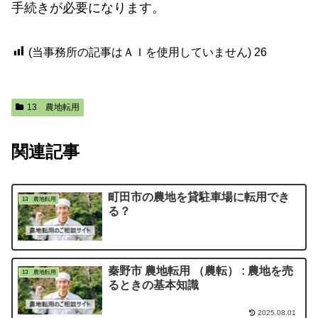
手続きが必要になります。
(当事務所の記事はＡＩを使用していません)
26
13 農地転用
関連記事
町田市の農地を貸駐車場に転用でき
13 農地転用
る？
秦野市 農地転用 （農転） : 農地を売
13 農地転用
るときの基本知識
2025.08.01