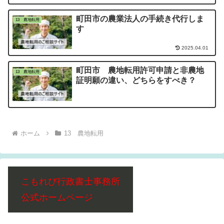
町田市の農業法人の手続き代行しま
13 農地転用
す
2025.04.01
町田市 農地転用許可申請と非農地
13 農地転用
証明願の違い、どちらをすべき？
ホーム
13 農地転用
こもれび行政書士事務所
公式ホームページ