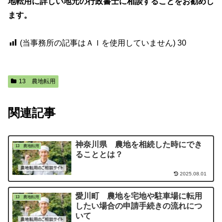
地転用に詳しい地元の行政書士に相談することをお勧めし
ます。
(当事務所の記事はＡＩを使用していません)
30
13 農地転用
関連記事
神奈川県 農地を相続した時にでき
13 農地転用
ることとは？
2025.08.01
愛川町 農地を宅地や駐車場に転用
13 農地転用
したい場合の申請手続きの流れにつ
いて