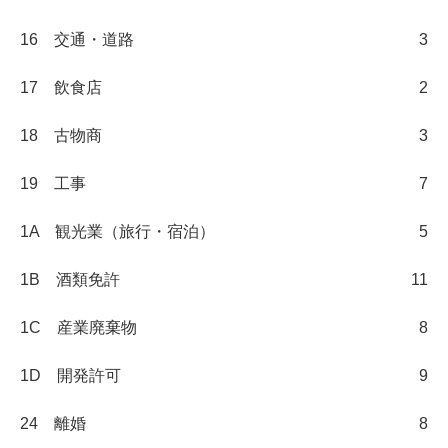
16 交通・道路
3
17 飲食店
2
18 古物商
3
19 工事
7
1A 観光業（旅行・宿泊）
5
1B 酒類免許
11
1C 産業廃棄物
8
1D 開発許可
9
24 離婚
8