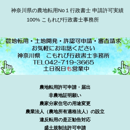
神奈川県の農地転用No１行政書士 申請許可実績
100% こもれび行政書士事務所
農地転用許可申請・届出
非農地証明願い
農家分家住宅の用途変更
農業法人（農地所有適格法人）の設立
違反転用の是正勧告対応
盛土規制法許可申請