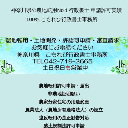
神奈川県の農地転用No１行政書士 申請許可実績
100% こもれび行政書士事務所
農地転用許可申請・届出
非農地証明願い
農家分家住宅の用途変更
農業法人（農地所有適格法人）の設立
違反転用の是正勧告対応
盛土規制法許可申請