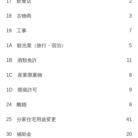
17 飲食店
2
18 古物商
3
19 工事
7
1A 観光業（旅行・宿泊）
5
1B 酒類免許
11
1C 産業廃棄物
8
1D 開発許可
9
24 離婚
8
25 分家住宅用途変更
41
30 補助金
20