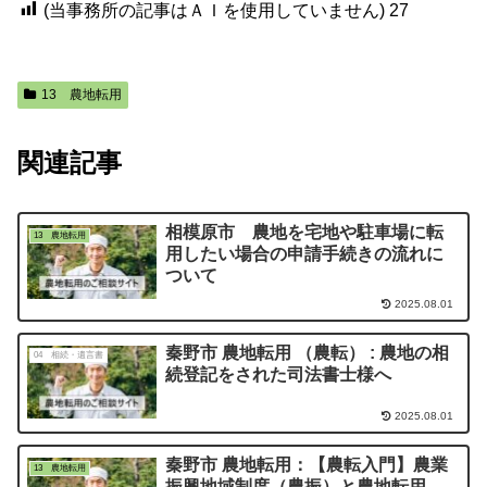
(当事務所の記事はＡＩを使用していません)
27
13 農地転用
関連記事
相模原市 農地を宅地や駐車場に転
13 農地転用
用したい場合の申請手続きの流れに
ついて
2025.08.01
秦野市 農地転用 （農転） : 農地の相
04 相続・遺言書
続登記をされた司法書士様へ
2025.08.01
秦野市 農地転用：【農転入門】農業
13 農地転用
振興地域制度（農振）と農地転用