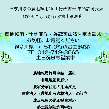
神奈川県の農地転用No１行政書士 申請許可実績
100% こもれび行政書士事務所
農地転用許可申請・届出
非農地証明願い
農家分家住宅の用途変更
農業法人（農地所有適格法人）の設立
違反転用の是正勧告対応
盛土規制法許可申請