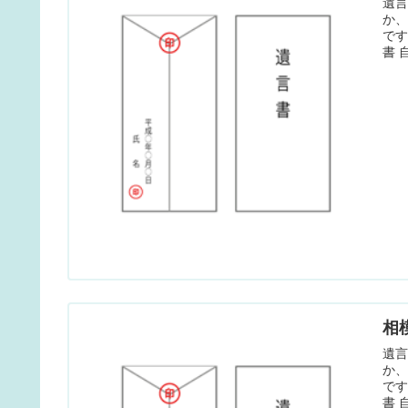
遺
か
で
書 
相
遺
か
で
書 