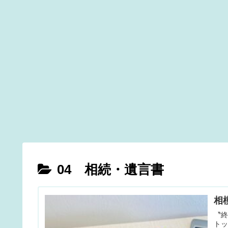
04 相続・遺言書
相
〝
トッ