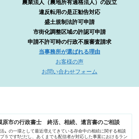
農業法人（農地所有適格法人）の設立
違反転用の是正勧告対応
盛土規制法許可申請
市街化調整区域の許認可申請
申請不許可時の行政不服審査請求
当事務所が選ばれる理由
お客様の声
お問い合わせフォーム
模原市の行政書士 終活、相続、遺言書のご相談
終活〟の一環として最近増えてきている存命中の相続に関する相談
プ５です❗️だだし、あくまでも配信者が対応した事案におけるラン