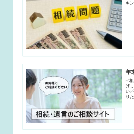
キン
年
✅
げ
い✅
りた