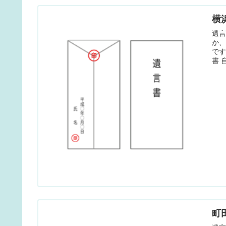
横
遺
か
で
書 
町