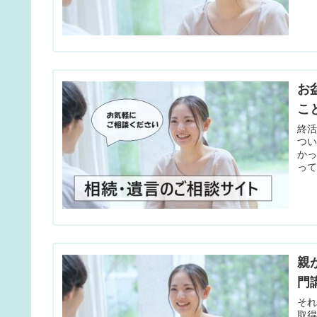
お
こ
終
つ
か
って
親
門
そ
取