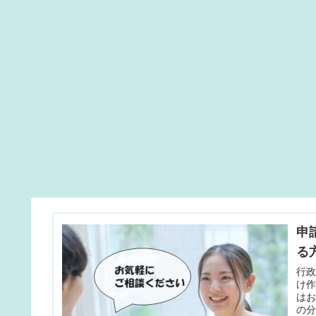
申
る
行
け
は
の分