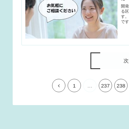
開
る
す
です
次
前
1
…
237
238
へ